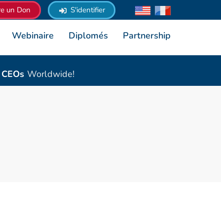
re un Don
S'identifier
Webinaire
Diplomés
Partnership
& CEOs
Worldwide!