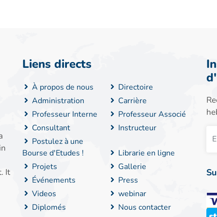
Liens directs
I
d
À propos de nous
Directoire
Re
Administration
Carrière
he
Professeur Interne
Professeur Associé
Consultant
Instructeur
a
Postulez à une
in
Bourse d'Etudes !
Librarie en ligne
Projets
Gallerie
Su
 It
Événements
Press
Videos
webinar
Diplomés
Nous contacter